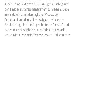
super. Kleine Lektionen für 5 Tage, genau richtig, um
den Einstieg ins Stressmanagement zu machen. Liebe
Silvia, du warst mit den täglichen Videos, der
Audiodatei und den kleinen Aufgaben eine echte
Bereicherung. Und die Fragen hatten es "in sich" und
haben mich ganz schön zum nachdenken gebracht.
Ich weiß jetzt, wie mein Weg weitergeht und warum es
gut ist, einen Coach wie dich dafür zu haben. DANKE
dafür.
Liebe Grüße
Susanne Herrmann
Liebe Silvia,
besten Dank für Deinen großartigen Beitrag und
Deine Unterstützung zu unserem ersten
Gesundheitstag bei der Firma Erhard/Talis Group. Wir
haben tolles Feedback erhalten und kommen nach
Ausarbeitung unseres Gesundheitskonzeptes gerne
wieder auf Dich zu.