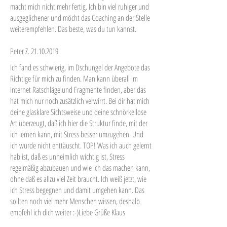
macht mich nicht mehr fertig. Ich bin viel ruhiger und
ausgeglichener und möcht das Coaching an der Stelle
weiterempfehlen. Das beste, was du tun kannst.
Peter Z.
21.10.2019
Ich fand es schwierig, im Dschungel der Angebote das
Richtige für mich zu finden. Man kann überall im
Internet Ratschläge und Fragmente finden, aber das
hat mich nur noch zusätzlich verwirrt. Bei dir hat mich
deine glasklare Sichtsweise und deine schnörkellose
Art überzeugt, daß ich hier die Struktur finde, mit der
ich lernen kann, mit Stress besser umzugehen. Und
ich wurde nicht enttäuscht. TOP! Was ich auch gelernt
hab ist, daß es unheimlich wichtig ist, Stress
regelmäßig abzubauen und wie ich das machen kann,
ohne daß es allzu viel Zeit braucht. Ich weiß jetzt, wie
ich Stress begegnen und damit umgehen kann. Das
sollten noch viel mehr Menschen wissen, deshalb
empfehl ich dich weiter :-)Liebe Grüße Klaus