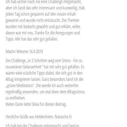
Ich hab vorher noch nie eine Challenge mitgemacht,
aber ich fand das sehr interessant und kurzweilig. Hab
jeden Tag schon gespannt auf den neuen Inhalt
gewartet und wurde nicht enttäuscht. Die Themen
wurden mit bedacht gewählt und gut erklärt, vieles
davon war mir neu. Danke für die Anregungen und
Tipps. Mir hat das sehr gut gefallen.
Martin Wiesner 16.9.2019
Die Challenge „In 5 Schritten weg vom Stress - hin zu
souveräner Gelassenheit“ hat mir sehr gut gefallen. Es
waren viele nützliche Tipps dabei, die sich gut in den
Alltag integrieren lassen. Ganz besonders fand ich die
„grüne Meditation“. Die werde ich auch weiterhin
regelmäßig anwenden, um mal eben dem Alltagsstress
zu entfliehen.
Vielen Dank liebe Silvia für diesen Beitrag.
Herzliche Grüße aus Heidenheim. Natascha H.
Ich hab bei der Challenge mitgemacht und fand es