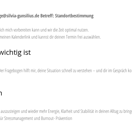
ge@silvia-gunsilius.de
Betreff: Standortbestimmung
h mich vorbereiten kann und wir die Zeit optimal nutzen.
 meinen Kalenderlink und kannst dir deinen Termin frei auswählen.
ichtig ist
. Der Fragebogen hilft mir, deine Situation schnell zu verstehen – und dir im Gespräch k
h
szusteigen und wieder mehr Energie, Klarheit und Stabilität in deinen Alltag zu brin
in für Stressmanagement und Burnout- Prävention