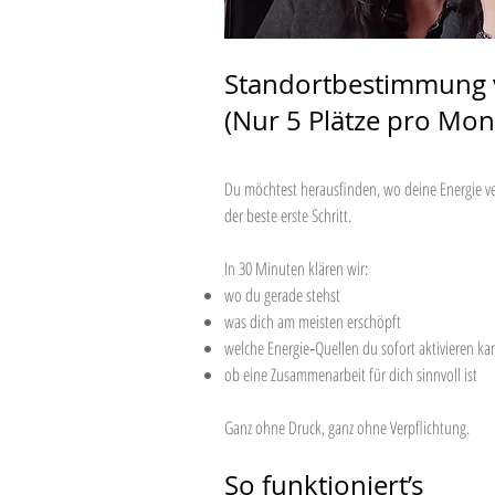
Standortbestimmung 
(Nur 5 Plätze pro Mon
Du möchtest herausfinden, wo deine Energie v
der beste erste Schritt.
In 30 Minuten klären wir:
wo du gerade stehst
was dich am meisten erschöpft
welche Energie‑Quellen du sofort aktivieren ka
ob eine Zusammenarbeit für dich sinnvoll ist
Ganz ohne Druck, ganz ohne Verpflichtung.
So funktioniert’s