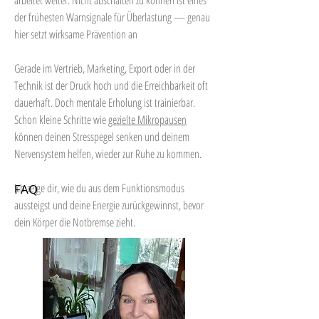
arbeitet weiter. Nicht abschalten zu können ist eines
der frühesten Warnsignale für Überlastung — genau
hier setzt wirksame Prävention an
Gerade im Vertrieb, Marketing, Export oder in der
Technik ist der Druck hoch und die Erreichbarkeit oft
dauerhaft. Doch mentale Erholung ist trainierbar.
Schon kleine Schritte wie
gezielte Mikropausen
können deinen Stresspegel senken und deinem
Nervensystem helfen, wieder zur Ruhe zu kommen.
Ich zeige dir, wie du aus dem Funktionsmodus
FAQ
aussteigst und deine Energie zurückgewinnst, bevor
dein Körper die Notbremse zieht.