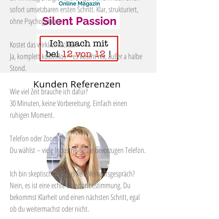
sofort umsetzbaren ersten Schritt. Klar, strukturiert,
ohne Psychogelaber.
Kostet das wirklich nichts?
Ja, komplett kostenlos – es koscht nix, außer a halbe
Stond.
Kunden Referenzen
Wie viel Zeit brauche ich dafür?
30 Minuten, keine Vorbereitung. Einfach einen
ruhigen Moment.
Telefon oder Zoom?
Du wählst – viele Industrie-Leute bevorzugen Telefon.
Ich bin skeptisch – ist das kein Verkaufsgespräch?
Nein, es ist eine echte Standortbestimmung. Du
bekommst Klarheit und einen nächsten Schritt, egal
ob du weitermachst oder nicht.